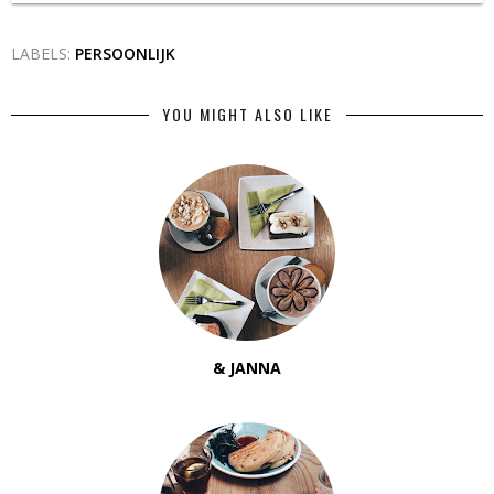
LABELS:
PERSOONLIJK
YOU MIGHT ALSO LIKE
& JANNA