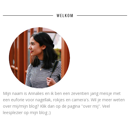
WELKOM
Mijn naam is Annalies en ik ben een zeventien jarig meisje met
een euforie voor nagellak, rokjes en camera's. Wil je meer weten
over mij/mijn blog? Klik dan op de pagina ''over mij''. Veel
leesplezier op mijn blog ;)