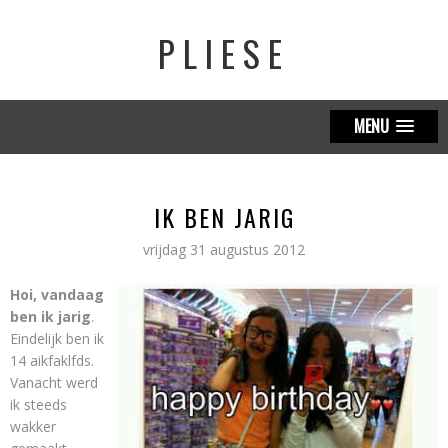
PLIESE
MENU
IK BEN JARIG
vrijdag 31 augustus 2012
Hoi, vandaag
ben ik jarig
.
Eindelijk ben ik
14 aikfaklfds.
Vanacht werd
ik steeds
wakker