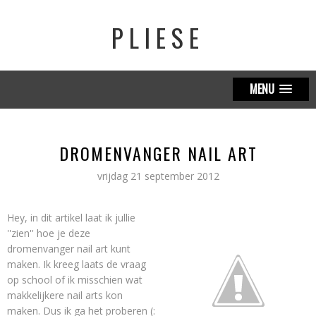
PLIESE
MENU
DROMENVANGER NAIL ART
vrijdag 21 september 2012
Hey, in dit artikel laat ik jullie
''zien'' hoe je deze
dromenvanger nail art kunt
maken. Ik kreeg laats de vraag
op school of ik misschien wat
makkelijkere nail arts kon
maken. Dus ik ga het proberen (: