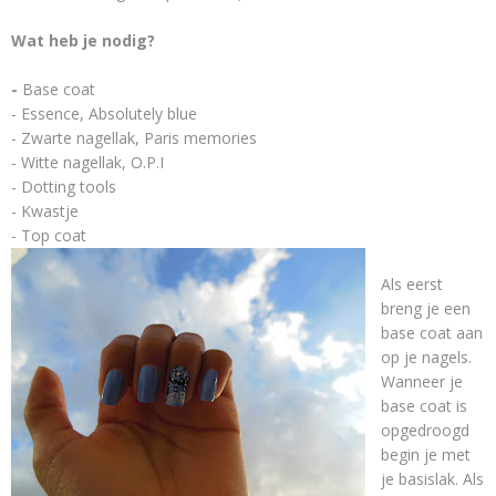
Wat heb je nodig?
-
Base coat
- Essence, Absolutely blue
- Zwarte nagellak, Paris memories
- Witte nagellak, O.P.I
- Dotting tools
- Kwastje
- Top coat
Als eerst
breng je een
base coat aan
op je nagels.
Wanneer je
base coat is
opgedroogd
begin je met
je basislak. Als