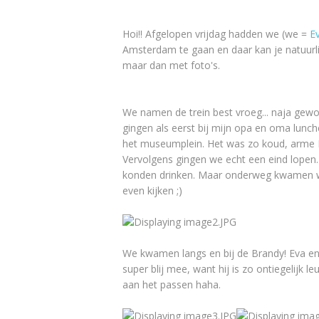
Hoi!! Afgelopen vrijdag hadden we (we =
E
Amsterdam te gaan en daar kan je natuurlij
maar dan met foto's.
We namen de trein best vroeg... naja gewoo
gingen als eerst bij mijn opa en oma lunch
het museumplein. Het was zo koud, arme Eva
Vervolgens gingen we echt een eind lopen
konden drinken. Maar onderweg kwamen w
even kijken ;)
We kwamen langs en bij de Brandy! Eva en i
super blij mee, want hij is zo ontiegelijk l
aan het passen haha.