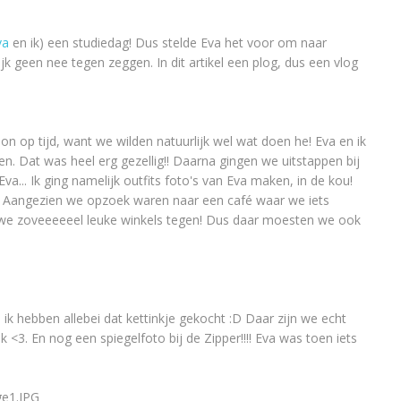
va
en ik) een studiedag! Dus stelde Eva het voor om naar
k geen nee tegen zeggen. In dit artikel een plog, dus een vlog
n op tijd, want we wilden natuurlijk wel wat doen he! Eva en ik
en. Dat was heel erg gezellig!! Daarna gingen we uitstappen bij
... Ik ging namelijk outfits foto's van Eva maken, in de kou!
. Aangezien we opzoek waren naar een café waar we iets
e zoveeeeeel leuke winkels tegen! Dus daar moesten we ook
k hebben allebei dat kettinkje gekocht :D Daar zijn we echt
euk <3. En nog een spiegelfoto bij de Zipper!!!! Eva was toen iets