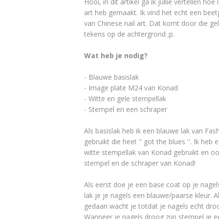
Hooi, in dit artikel ga ik jullie vertellen hoe 
art heb gemaakt. Ik vind het echt een beet
van Chinese nail art. Dat komt door die ge
tekens op de achtergrond ;p.
Wat heb je nodig?
- Blauwe basislak
- Image plate M24 van Konad
- Witte en gele stempellak
- Stempel en een schraper
Als basislak heb ik een blauwe lak van Fas
gebruikt die heet '' got the blues ''. Ik heb 
witte stempellak van Konad gebruikt en o
stempel en de schraper van Konad!
Als eerst doe je een base coat op je nagel
lak je je nagels een blauwe/paarse kleur. A
gedaan wacht je totdat je nagels echt droo
Wanneer je nagels droog zijn stempel je 