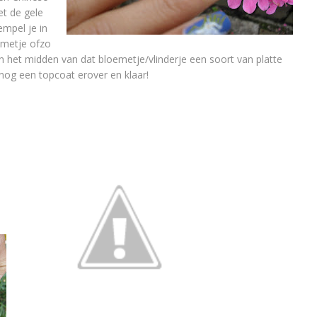
et de gele
mpel je in
emetje ofzo
n het midden van dat bloemetje/vlinderje een soort van platte
 nog een topcoat erover en klaar!