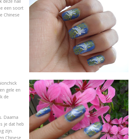
ik deze nail
je een soort
le Chinese
hionchick
een gele en
ok de
s. Daarna
ls je dat heb
g zijn.
een Chinese