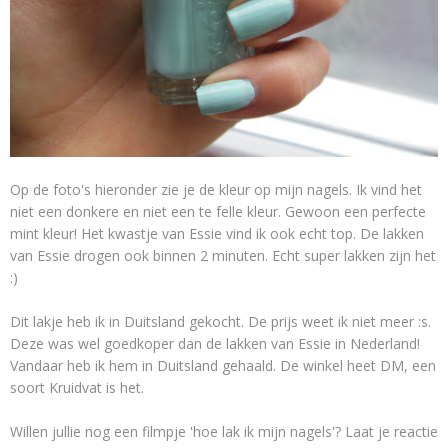
Op de foto's hieronder zie je de kleur op mijn nagels. Ik vind het
niet een donkere en niet een te felle kleur. Gewoon een perfecte
mint kleur! Het kwastje van Essie vind ik ook echt top. De lakken
van Essie drogen ook binnen 2 minuten. Echt super lakken zijn het
:)
Dit lakje heb ik in Duitsland gekocht. De prijs weet ik niet meer :s.
Deze was wel goedkoper dan de lakken van Essie in Nederland!
Vandaar heb ik hem in Duitsland gehaald. De winkel heet DM, een
soort Kruidvat is het.
Willen jullie nog een filmpje 'hoe lak ik mijn nagels'? Laat je reactie