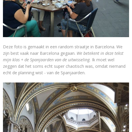
Deze foto is gemaakt in een random straatje in Barcelona. We
zijn best vaak naar Barcelona gegaan.
We betekent in deze tekst
mijn klas + de Spanjaarden van de uitwisseling.
Ik moet wel
zeggen dat het soms echt super chaotisch was, omdat niemand
echt de planning wist - van de Spanjaarden.