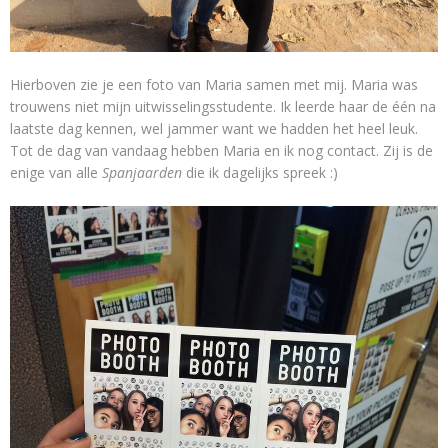
Hierboven zie je een foto van Maria samen met mij. Maria was
trouwens niet mijn uitwisselingsstudente. Ik leerde haar de één na
laatste dag kennen, wel jammer want we hadden het heel leuk.
Tot de dag van vandaag hebben Maria en ik nog contact. Zij is de
enige van alle
Spanjaarden
die ik dagelijks spreek :)