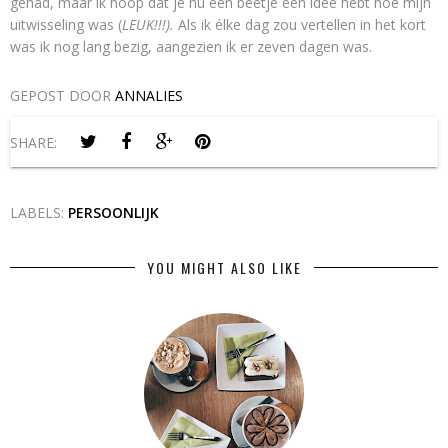
gehad, maar ik hoop dat je nu een beetje een idee hebt hoe mijn
uitwisseling was (
LEUK!!!).
Als ik élke dag zou vertellen in het kort
was ik nog lang bezig, aangezien ik er zeven dagen was.
GEPOST DOOR
ANNALIES
SHARE:
LABELS:
PERSOONLIJK
YOU MIGHT ALSO LIKE