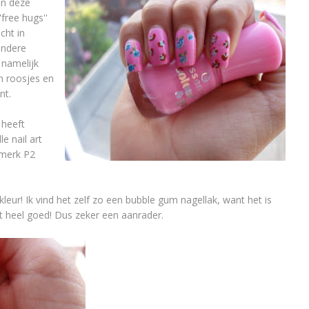
van deze
free hugs''
cht in
 andere
 namelijk
jn roosjes en
nt.
 heeft
e nail art
 merk P2
kleur! Ik vind het zelf zo een bubble gum nagellak, want het is
ekt heel goed! Dus zeker een aanrader.