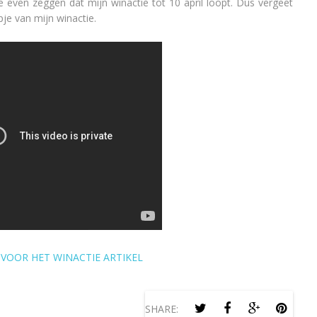
de even zeggen dat mijn winactie tot 10 april loopt. Dus vergeet
pje van mijn winactie.
R VOOR HET WINACTIE ARTIKEL
SHARE: