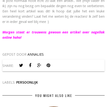
Ik post normaal nooit echt zo laat een artikel... We (mijn vader en
ik) zijn nu nog bezig om bepaalde dingen nog even te verbeteren.
Een heel kort artikel was dit! Ik hoop dat jullie het een leuke
verandering vinden? Laat het me weten bij de reacties! Ik zelf ben
er in ieder geval wel blij mee :)
Morgen staat er trouwens gewoon een artikel over nagellak
online haha!
GEPOST DOOR
ANNALIES
SHARE:
LABELS:
PERSOONLIJK
YOU MIGHT ALSO LIKE