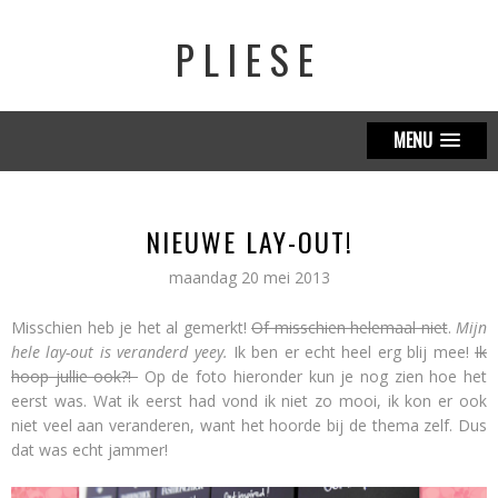
PLIESE
MENU
NIEUWE LAY-OUT!
maandag 20 mei 2013
Misschien heb je het al gemerkt!
Of misschien helemaal niet
.
Mijn
hele lay-out is veranderd yeey.
Ik ben er echt heel erg blij mee!
Ik
hoop jullie ook?!
Op de foto hieronder kun je nog zien hoe het
eerst was. Wat ik eerst had vond ik niet zo mooi, ik kon er ook
niet veel aan veranderen, want het hoorde bij de thema zelf. Dus
dat was echt jammer!