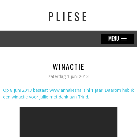
PLIESE
MENU
WINACTIE
zaterdag 1 juni 2013
Op 8 juni 2013 bestaat www.annaliesnails.nl 1 jaar! Daarom heb ik
een winactie voor jullie met dank aan Trind.