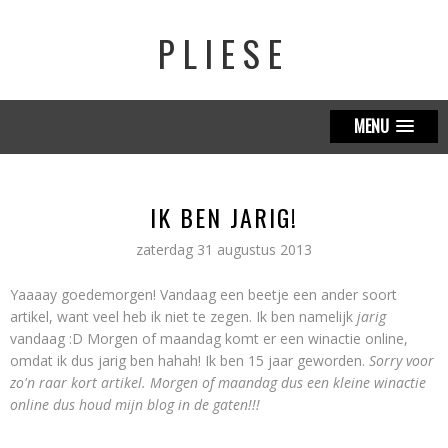
PLIESE
MENU
IK BEN JARIG!
zaterdag 31 augustus 2013
Yaaaay goedemorgen! Vandaag een beetje een ander soort
artikel, want veel heb ik niet te zegen. Ik ben namelijk
jarig
vandaag :D Morgen of maandag komt er een winactie online,
omdat ik dus jarig ben hahah! Ik ben 15 jaar geworden.
Sorry voor
zo'n raar kort artikel. Morgen of maandag dus een kleine winactie
online dus houd mijn blog in de gaten!!!