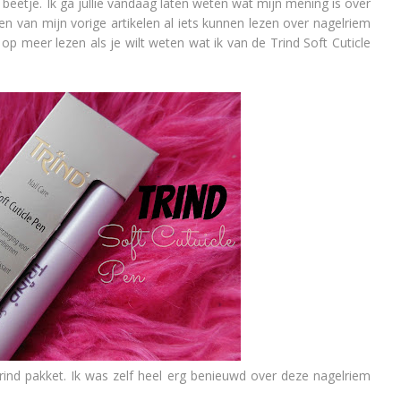
'n beetje. Ik ga jullie vandaag laten weten wat mijn mening is over
een van mijn vorige artikelen al iets kunnen lezen over nagelriem
 op meer lezen als je wilt weten wat ik van de Trind Soft Cuticle
rind pakket. Ik was zelf heel erg benieuwd over deze nagelriem